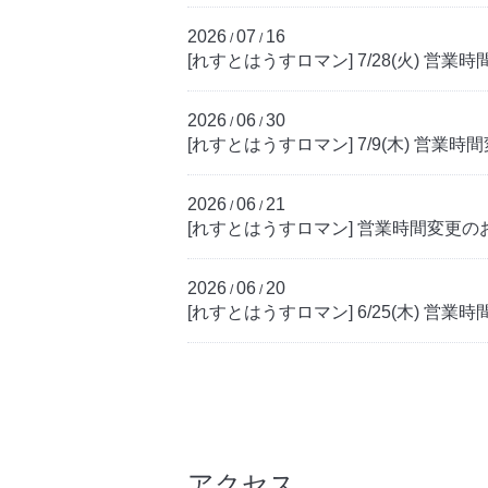
2026
07
16
/
/
[れすとはうすロマン] 7/28(火) 営
2026
06
30
/
/
[れすとはうすロマン] 7/9(木) 営業
2026
06
21
/
/
[れすとはうすロマン] 営業時間変更のお知
2026
06
20
/
/
[れすとはうすロマン] 6/25(木) 営
アクセス