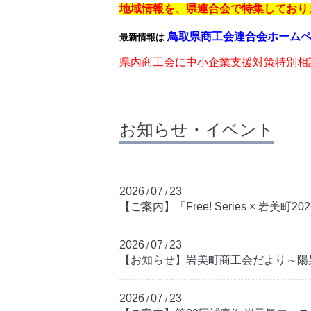
地域情報を、県連合会で特集しており
鳥取県商工会連合会ホーム
最新情報は
県内商工会に中小企業支援対策特別相
お知らせ・イベント
2026
07
23
/
/
【ご案内】「Free! Series × 岩美町
2026
07
23
/
/
【お知らせ】岩美町商工会だより～陽昇～
2026
07
23
/
/