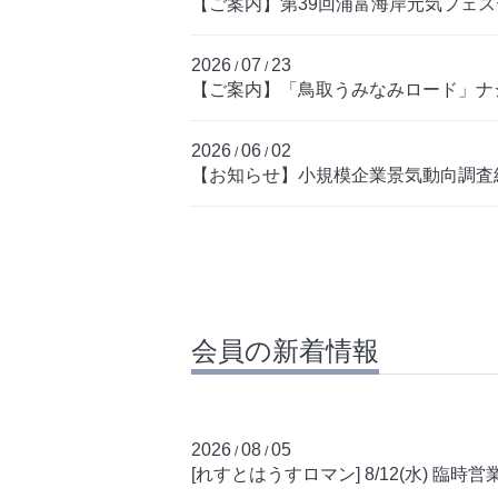
【ご案内】第39回浦富海岸元気フェス
2026
07
23
/
/
【ご案内】「鳥取うみなみロード」ナ
2026
06
02
/
/
【お知らせ】小規模企業景気動向調査結
会員の新着情報
2026
08
05
/
/
[れすとはうすロマン] 8/12(水) 臨時