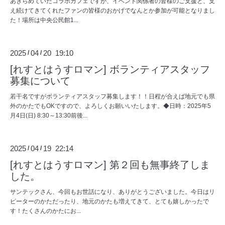
あきらめていたコラボカフェですが、イベント関係者の皆様のご支援と、支
え続けてきてくれたファンの皆様のおかげでなんとか参加が可能となりまし
た！場所は中央公民館1...
2025
04
20 19:10
/
/
[れすとはうすロマン] ボランティアスタッフ
募集について
若干名ですがボランティアスタッフ募集します！！日程が合えば地元でも県
外のかたでもOKですので、よろしくお願いいたします。◆日時：2025年5
月4日(日) 8:30～13:30前後...
2025
04
19 22:14
/
/
[れすとはうすロマン] 第２回も無事終了しま
した。
サンテックさん、今回もお世話になり、ありがとうございました。今日はリ
ピーターのかただったり、地元のかたも増えてきて、とても嬉しかったで
す！たくさんのかたにお...