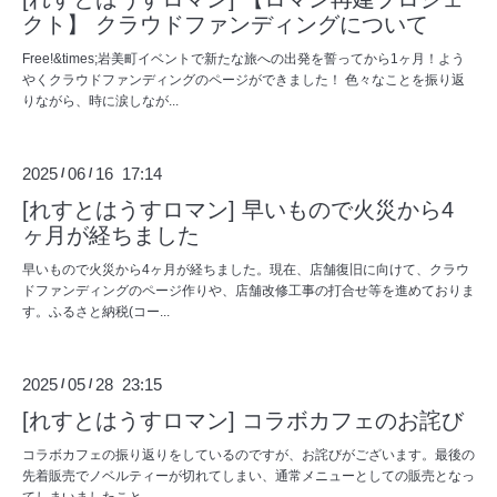
クト】 クラウドファンディングについて
Free!&times;岩美町イベントで新たな旅への出発を誓ってから1ヶ月！よう
やくクラウドファンディングのページができました！ 色々なことを振り返
りながら、時に涙しなが...
2025
06
16 17:14
/
/
[れすとはうすロマン] 早いもので火災から4
ヶ月が経ちました
早いもので火災から4ヶ月が経ちました。現在、店舗復旧に向けて、クラウ
ドファンディングのページ作りや、店舗改修工事の打合せ等を進めておりま
す。ふるさと納税(コー...
2025
05
28 23:15
/
/
[れすとはうすロマン] コラボカフェのお詫び
コラボカフェの振り返りをしているのですが、お詫びがございます。最後の
先着販売でノベルティーが切れてしまい、通常メニューとしての販売となっ
てしまいましたこと。...