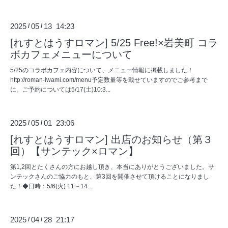
2025
05
13 14:23
/
/
[れすとはうすロマン] 5/25 Free!×岩美町 コラ
ボカフェメニューについて
5/25のコラボカフェ内容について、メニュー情報に掲載しました！
http://roman-iwami.com/menu予定数量等を載せていますのでご参考まで
に。ご予約については5/17(土)10:3...
2025
05
01 23:06
/
/
[れすとはうすロマン] 出店のお知らせ（第３
回）【サンテック×ロマン】
第1,2回とたくさんの方にお越し頂き、本当にありがとうございました。サ
ンテックさんのご協力のもと、第3回を開催させて頂けることになりまし
た！◆日時：5/6(火) 11～14...
2025
04
28 21:17
/
/