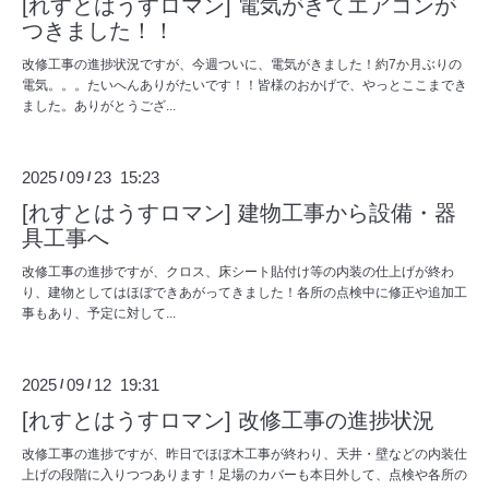
[れすとはうすロマン] 電気がきてエアコンが
つきました！！
改修工事の進捗状況ですが、今週ついに、電気がきました！約7か月ぶりの
電気。。。たいへんありがたいです！！皆様のおかげで、やっとここまでき
ました。ありがとうござ...
2025
09
23 15:23
/
/
[れすとはうすロマン] 建物工事から設備・器
具工事へ
改修工事の進捗ですが、クロス、床シート貼付け等の内装の仕上げが終わ
り、建物としてはほぼできあがってきました！各所の点検中に修正や追加工
事もあり、予定に対して...
2025
09
12 19:31
/
/
[れすとはうすロマン] 改修工事の進捗状況
改修工事の進捗ですが、昨日でほぼ木工事が終わり、天井・壁などの内装仕
上げの段階に入りつつあります！足場のカバーも本日外して、点検や各所の