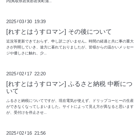
内(鳥取県岩美郡岩美町浦...
2025
03
30 19:39
/
/
[れすとはうすロマン] その後について
近況等更新できておらず、申し訳ございません。時間の経過と共に事の重大
さが判明していき、途方に暮れておりましたが、皆様からの温かいメッセー
ジや優しさに触れ、少...
2025
02
17 22:20
/
/
[れすとはうすロマン] ふるさと納税 中断につ
いて
ふるさと納税についてですが、現在電気が使えず、ドリップコーヒーの生産
ができなくなってしまいました。サイトによって見え方が異なると思います
が、受付けを停止させ...
2025
02
16 21:56
/
/