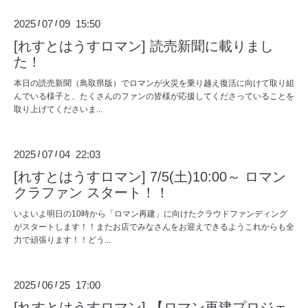
2025
07
09 15:50
/
/
[れすとはうすロマン] 読売新聞に載りまし
た！
本日の読売新聞（鳥取県版）でロマンが火災を乗り越え復活に向けて取り組
んでいる様子と、たくさんのファンの皆様が応援してくださっていることを
取り上げてくださいま...
2025
07
04 22:03
/
/
[れすとはうすロマン] 7/5(土)10:00～ ロマン
クラファン スタート！！
いよいよ明日の10時から「ロマン再建」に向けたクラウドファンディング
がスタートします！！またお店でみなさんをお迎えできるようこれからも全
力で頑張ります！！どう...
2025
06
25 17:00
/
/
[れすとはうすロマン] 【ロマン再建プロジェ