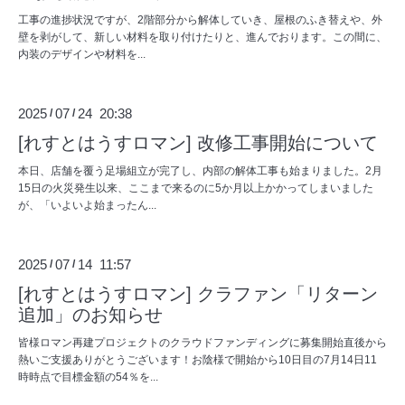
工事の進捗状況ですが、2階部分から解体していき、屋根のふき替えや、外
壁を剥がして、新しい材料を取り付けたりと、進んでおります。この間に、
内装のデザインや材料を...
2025
07
24 20:38
/
/
[れすとはうすロマン] 改修工事開始について
本日、店舗を覆う足場組立が完了し、内部の解体工事も始まりました。2月
15日の火災発生以来、ここまで来るのに5か月以上かかってしまいました
が、「いよいよ始まったん...
2025
07
14 11:57
/
/
[れすとはうすロマン] クラファン「リターン
追加」のお知らせ
皆様ロマン再建プロジェクトのクラウドファンディングに募集開始直後から
熱いご支援ありがとうございます！お陰様で開始から10日目の7月14日11
時時点で目標金額の54％を...