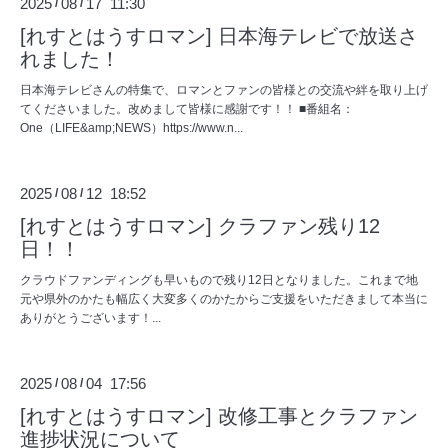
2025
08
17 11:30
/
/
[れすとはうすロマン] 日本海テレビで放送さ
れました！
日本海テレビさんの特集で、ロマンとファンの皆様との交流や絆を取り上げ
てくださいました。改めまして皆様に感謝です！！ ■番組名：
One（LIFE&amp;NEWS）https://www.n...
2025
08
12 18:52
/
/
[れすとはうすロマン] クラファン残り12
日！！
クラウドファンディングも早いもので残り12日となりました。これまで地
元や県外のかたも幅広く大変多くのかたからご支援をいただきまして本当に
ありがとうございます！...
2025
08
04 17:56
/
/
[れすとはうすロマン] 改修工事とクラファン
進捗状況について