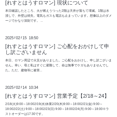
[れすとはうすロマン] 現状について
本日確認したところ、火が燃えうつった2階は天井が落ちて壊滅。1階は水
浸しで、外壁は焼失。電気もガスも電話も止まっています。想像以上のダメ
ージでかなり深刻です。 ...
2025
02
15 18:50
/
/
[れすとはうすロマン] ご心配をおかけして申
し訳ございません
本日、ロマン周辺で火災がありました。ご心配をおかけし、申し訳ございま
せん。幸い、母と私はすぐに避難して、命は無事でケガもありませんでし
た。ただ、建物等に被害...
2025
02
14 10:34
/
/
[れすとはうすロマン] 営業予定【2/18～24】
2/18(火)9:00～18:002/19(水)休業2/20(木)9:00～18:002/21(金) 9:00～
18:002/22(土) 9:00～18:002/23(日) 9:00～18:002/24(月) 9:00～18:00※ラ
ストオーダーは17:30です。