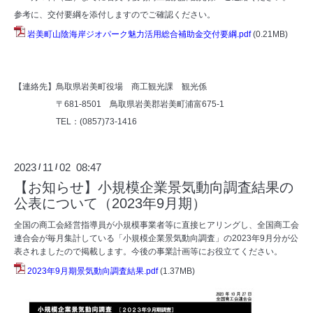
参考に、交付要綱を添付しますのでご確認ください。
岩美町山陰海岸ジオパーク魅力活用総合補助金交付要綱.pdf
(0.21MB)
【連絡先】鳥取県岩美町役場 商工観光課 観光係
〒681-8501 鳥取県岩美郡岩美町浦富675-1
TEL：(0857)73-1416
2023
11
02 08:47
/
/
【お知らせ】小規模企業景気動向調査結果の
公表について（2023年9月期）
全国の商工会経営指導員が小規模事業者等に直接ヒアリングし、全国商工会
連合会が毎月集計している「小規模企業景気動向調査」の2023年9月分が公
表されましたので掲載します。今後の事業計画等にお役立てください。
2023年9月期景気動向調査結果.pdf
(1.37MB)