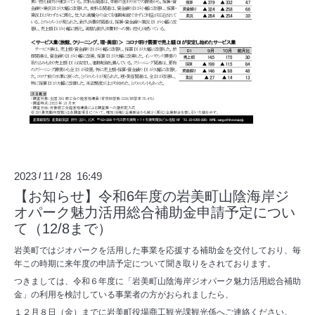
2023
11
28 16:49
/
/
【お知らせ】令和6年度の岩美町山陰海岸ジ
オパーク魅力活用総合補助金申請予定につい
て（12/8まで）
岩美町ではジオパークを活用した事業を応援する補助金を交付しており、毎
年この時期に来年度の申請予定について聞き取りをされております。
つきましては、令和６年度に「岩美町山陰海岸ジオパーク魅力活用総合補助
金」の利用を検討している事業者の方がおられましたら、
１２月８日（金）までに岩美町役場商工観光課観光係へご連絡ください。