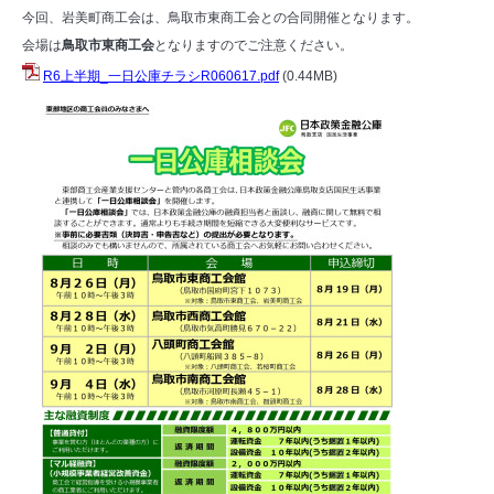
今回、岩美町商工会は、鳥取市東商工会との合同開催となります。
会場は
鳥取市東商工会
となりますのでご注意ください。
R6上半期_一日公庫チラシR060617.pdf
(0.44MB)