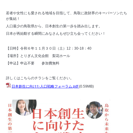
若者や女性にも愛される地域を目指して、鳥取に政財界のキーパーソンたち
が集結！
人口最少の鳥取県から、日本創生の第一歩を踏み出します。
日本が再始動する瞬間にみなさんもぜひ立ち会ってください！
【日時】令和６年１１月３０日（土）12：30-18：40
【場所】とりぎん文化会館 梨花ホール
【申込】申込不要 参加費無料
詳しくはこちらのチラシをご覧ください。
日本創生に向けた人口戦略フォーラム.pdf
(0.59MB)