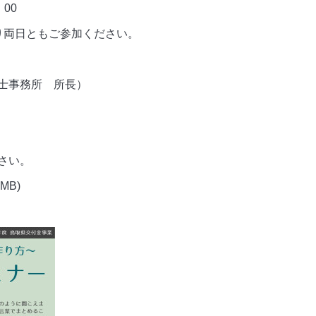
00
り両日ともご参加ください。
士事務所 所長）
さい。
6MB)