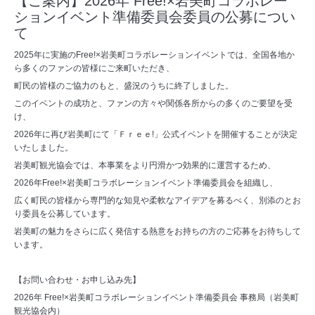
【ご案内】2026年 Free!×岩美町コラボレー
ションイベント準備委員会委員の公募につい
て
2025年に実施のFree!×岩美町コラボレーションイベントでは、全国各地か
ら多くのファンの皆様にご来町いただき、
町民の皆様のご協力のもと、盛況のうちに終了しました。
このイベントの成功と、ファンの方々や関係各所からの多くのご要望を受
け、
2026年に再び岩美町にて「Ｆｒｅｅ!」公式イベントを開催することが決定
いたしました。
岩美町観光協会では、本事業をより円滑かつ効果的に運営するため、
2026年Free!×岩美町コラボレーションイベント準備委員会を組織し、
広く町民の皆様から専門的な知見や柔軟なアイデアを募るべく、別添のとお
り委員を公募しています。
岩美町の魅力をさらに広く発信する熱意をお持ちの方のご応募をお待ちして
います。
【お問い合わせ・お申し込み先】
2026年 Free!×岩美町コラボレーションイベント準備委員会 事務局（岩美町
観光協会内）