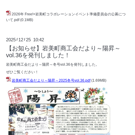
2026年 Free!×岩美町コラボレーションイベント準備委員会の公募につ
いて.pdf
(0.1MB)
2025
12
25 10:42
/
/
【お知らせ】岩美町商工会だより～陽昇～
vol.36を発刊しました！
岩美町商工会だより～陽昇～冬号vol.36を発刊しました。
ぜひご覧ください！
岩美町商工会だより～陽昇～2025冬号vol.36.pdf
(1.69MB)