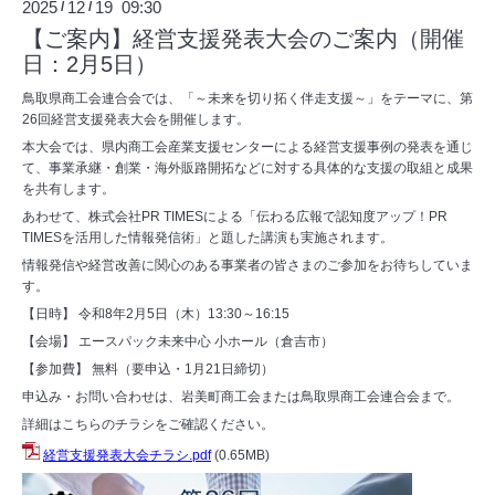
2025
12
19 09:30
/
/
【ご案内】経営支援発表大会のご案内（開催
日：2月5日）
鳥取県商工会連合会では、「～未来を切り拓く伴走支援～」をテーマに、第
26回経営支援発表大会を開催します。
本大会では、県内商工会産業支援センターによる経営支援事例の発表を通じ
て、事業承継・創業・海外販路開拓などに対する具体的な支援の取組と成果
を共有します。
あわせて、株式会社PR TIMESによる「伝わる広報で認知度アップ！PR
TIMESを活用した情報発信術」と題した講演も実施されます。
情報発信や経営改善に関心のある事業者の皆さまのご参加をお待ちしていま
す。
【日時】 令和8年2月5日（木）13:30～16:15
【会場】 エースパック未来中心 小ホール（倉吉市）
【参加費】 無料（要申込・1月21日締切）
申込み・お問い合わせは、岩美町商工会または鳥取県商工会連合会まで。
詳細はこちらのチラシをご確認ください。
経営支援発表大会チラシ.pdf
(0.65MB)