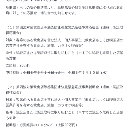
鳥取県くらしの安心推進課より、鳥取県安心対策認証店取得に取り組む飲食
店に対しての応援金・補助金のお知らせです。
（１）第四波対策飲食店等感染防止強化緊急応援事業応援金（通称：認証取
得応援金）
対象：客席のある飲食店を営む法人・個人事業主（飲食店もしくは喫茶店の
営業許可を有する飲食店、旅館、カラオケ喫茶等）
条件：認証店または認証取得に取り組むこと（※すでに認証を取得した店舗
も対象）
支給額：20万円
申請期限：
令和３年５月１４日（金）
令和３年６月３０日（水）
（２）第四波対策飲食店等感染防止強化緊急応援事業補助金（通称：認証取
得補助金）
対象：客席のある飲食店を営む法人・個人事業主（飲食店もしくは喫茶店の
営業許可を有する飲食店、旅館、カラオケ喫茶等）
条件：認証店または認証取得に取り組むこと（※すでに認証を取得した店舗
も対象）
補助額：必要経費の１０分の９（上限20万円）