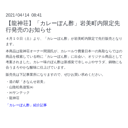
2021
04
14 08:41
/
/
【龍神荘】「カレーぽん酢」岩美町内限定先
行発売のお知らせ
４月１０日（土）より、「カレーぽん酢」が岩美町内限定で先行販売となり
ます。
本商品は龍神荘オーナー間淵氏が、カレールウ費量日本一の鳥取ならではの
商品を模索している時に「カレーぽん酢」に出会い、オリジナル商品として
考案されました。カレー味のぽん酢は新感覚で冷しゃぶやサラダ、鍋物にも
合うまろやかな酸味に仕上げています。
販売先は下記事業所になりますので、ぜひお買い求めください。
・道の駅「きなんせ岩美」
・山陰松島遊覧㈱
・㈲サンテック
・龍神荘
「カレーぽん酢」紹介記事