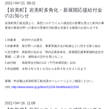
2021
04
21 08:31
/
/
【岩美町】岩美町多角化・新展開応援給付金
のお知らせ
岩美町商工観光課より、新型コロナウイルス感染症の影響を受けた町内の事
業者が新規分野への進出や実施方法転換を支援する施策のお知らせです。
1.対象者 町内中小企業等
2.対象事業 新分野への進出 事業実施方法の転換などに対する取り組み
3.交付要件 鳥取県が定める「県内企業多角化・新展開応援事業補助金交付
要綱」に基づき、補助金の交付を受けること
4.給付額 鳥取県交付額の1/2（千円未満切捨）以内
5.申請期限 令和３年４月１６日から令和４年３月３１日まで
要綱・申請書は岩美町商工観光課ホームページよりご確認ください。
URL:
http://www.iwami.gr.jp/item/11534.htm#itemid11534
2021
04
16 11:08
/
/