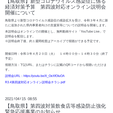
【鳥取県】新型コロナウイルス感染症に係る
経済対策予算 第四波対応オンライン説明会
開催について
鳥取県より新型コロナウイルス感染症の感染拡大を受け、令和３年４月に新
たに追加された県内事業者向けの支援策等についての説明会を開催します。
本説明会はオンラインでの開催とし、無料動画サイト「YouTube Live」で
説明会を配信します。
※説明会終了後、約１週間程度はアーカイブで視聴ができる予定です。
開催日時：令和３年４月２０日（火） １４時００分～１４時３０分（終了
予定）
視聴方法：下記URL、またはチラシに記載のQRコードから視聴いただけま
す。
説明会URL：
https://youtu.be/X_OeXfOIuOA
R3.4第四波対応オンライン説明会チラシ.pdf
2021
04
15 08:55
/
/
【鳥取県】第四波対策飲食店等感染防止強化
緊急応援事業のお知らせ