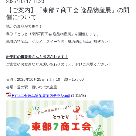
2025
10
17 11:20
/
/
【ご案内】「東部７商工会 逸品物産展」の開
催について
地元の逸品が大集合！
鳥取「とっとり東部7商工会 逸品物産展」を開催します。
地域の特産品、グルメ、スイーツ等、魅力的な商品が勢ぞろい！
岩美町の事業者さんも出店されます！
ご家族やお友達などお誘いあわせのうえ、ぜひご来場ください！
日時：2025年10月25日（土）10：30～15：00
会場：道の駅 西いなば気楽里
R7商工会逸品物産展案内チラシ.pdf
(1.11MB)