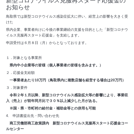
新型コロナウイルス克服再スタート応援金の
お知らせ
鳥取県では新型コロナウイルス感染症拡大に伴い、経営上の影響を大きく受
けた
県内企業、事業者向けに今後の事業継続の支援を目的とした「新型コロナウ
イルス克服再スタート応援金」を支給します。
申請受付は６月８日（月）からとなっております。
１．対象となる事業所
県内中小企業等の皆様（個人事業者の皆様を含みます。）
２．応援金支給額
一事業者あたり10万円（鳥取県内に複数店舗を経営する場合は20万円）
３．対象要件
令和２年１月以降、新型コロナウイルス感染拡大等の影響により、事業収
入（売上）が前年同月比で３０％以上減少した月がある。
※国・県・市町村の給付金・補助金等との併用も可能
4. 申請書提出先・問い合わせ先
商工労働部商工政策課内 新型コロナウイルス克服再スタート応援金コー
ルセンター