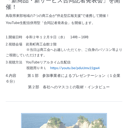
「新商品・新サービス合同記者発表会」を開
催！
鳥取県東部地域の7つの商工会が"伴走型広報支援"で連携して開催！
YouTube生配信併用型「合同記者発表会」を開催します。
1.開催日時 令和２年１２月９日（水） 14時～16時
2.視聴会場 岩美町商工会館２階
※当日は商工会へお越しいただくか、ご自身のパソコン等より
ご視聴していただけます。
3.視聴方法 YouTubeリアルタイム生配信
視聴用ＵＲＬ
https://youtu.be/pduUmv22gw4
4.内容 第１部 参加事業者によるプレゼンテーション（１企業
６分）
第２部 各社へのマスコミの取材・インタビュー