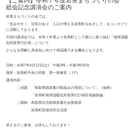
【ご案内】令和７年度岩美まちづくりの会
総会記念講演会のご案内
岩美まちづくりの会では、
「住みやすく、活気があり、人口が増える岩美町をめざして」をコンセプト
に活動しております。
今回の講演会では、令和７年度より岩美町として新たに取り組む「地球温暖
化対策実行計画」について、
さらなる理解と具体化に向けて再認識できる機会となります。
日時：令和7年4月12日(土) 午後2時～午後3時30分
場所：岩美町中央公民館 第一研修室（２F）
講演内容：
〇演題 「鳥取県脱炭素の取組みの現状について」（仮称）
「岩美町地球温暖化対策実行計画区域施策編」
〇講師 鳥取県生活部脱炭素社会推進課
岩美町役場住民生活課
皆さまのご参加、お待ちしております！