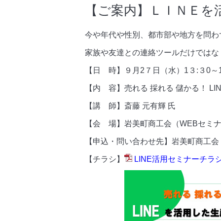
【ご案内】ＬＩＮＥを活
今や年代や性別、都市部や地方を問わず
家族や友達との連絡ツールだけではな
【日 時】９月2７日（水）1３:３0～1
【内 容】売れる 採れる 儲かる！ L
【講 師】斎藤 元有輝 氏
【会 場】岩美町商工会（WEBセミ
【申込・問い合わせ先】岩美町商工会 ＴＥＬ：
【チラシ】
LINE活用セミナーチラシ.