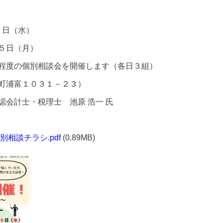
６日（水）
日（月）
程度の個別相談会を開催します（各日３組）
町浦富１０３１－２３）
会計士・税理士 池原 浩一 氏
相談チラシ.pdf
(0.89MB)