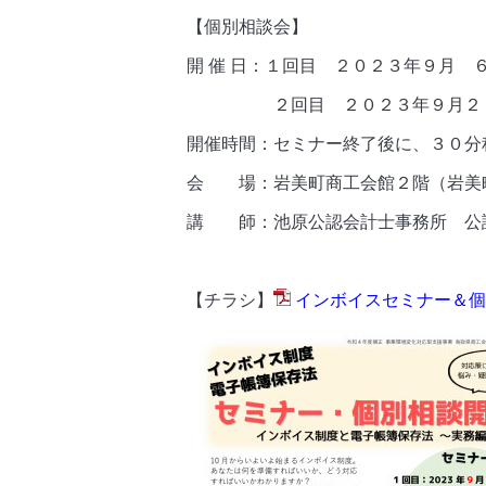
【個別相談会】
開 催 日：１回目 ２０２３年９月 
２回目 ２０２３年９月２５
開催時間：セミナー終了後に、３０分
会 場：岩美町商工会館２階（岩美
講 師：池原公認会計士事務所 公認
【チラシ】
インボイスセミナー＆個別