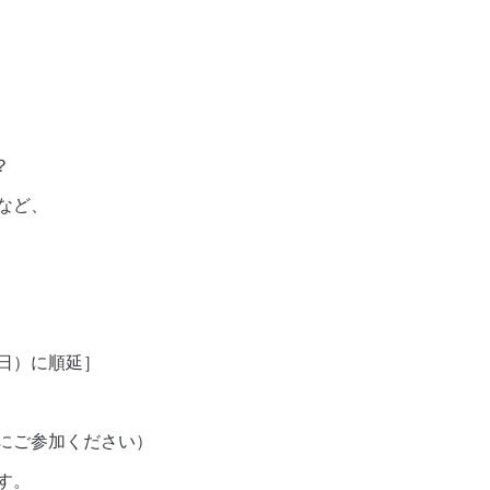
）
？
など、
日）に順延］
にご参加ください）
す。