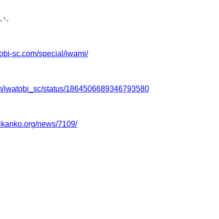
い。
atobi-sc.com/special/iwami/
.com/iwatobi_sc/status/1864506689346793580
ikanko.org/news/7109/