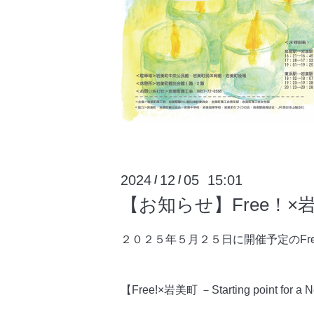
2024
12
05 15:01
/
/
【お知らせ】Free！
２０２５年５月２５日に開催予定のFr
【Free!×岩美町 －Starting point for a