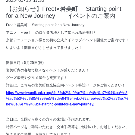
2025
05
15 17:30
【お知らせ】Free!×岩美町 －Starting point
for a New Journey－ イベントのご案内
Free!×岩美町 －Starting point for a New Journey－
アニメ「Free！」のロケ参考地として知られる岩美町と
京都アニメーション様との初の公式タイアップイベント開催のご案内です！
いよいよ！開催日がさしせまって参りました！
開催日時：5月25日(日)
岩美町内の各地で様々なイベントが盛りだくさん！
グッズ販売やグルメ屋台も充実です！
詳細は、こちらの岩美町観光協会内イベント特設ページをご覧ください！
https://www.iwamikanko.org/%e5%b2%a9%e7%be%8e%e7%94%ba%e8
%a6%b3%e5%85%89%e5%8d%94%e4%bc%9afree%e5%b2%a9%e7%
be%8e%e7%94%ba-starting-point-for-a-new-journey/
当日は、全国から多くの方々の来場が予想されます。
特設ページをご確認いただき、交通手段等をご検討の上、お越しください。
皆さまのご来場、お待ちしております！