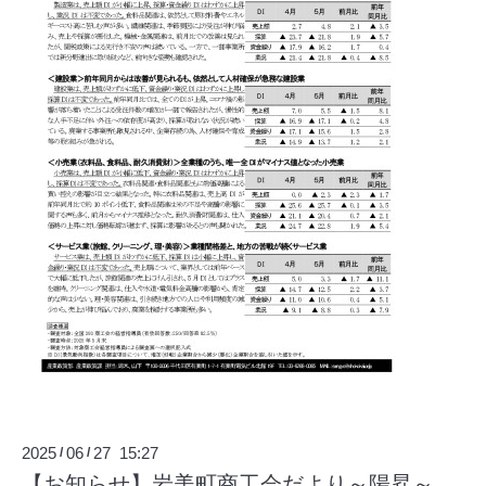
2025
06
27 15:27
/
/
【お知らせ】岩美町商工会だより～陽昇～