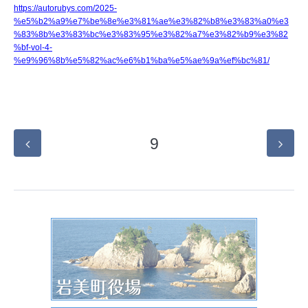
https://autorubys.com/2025-
%e5%b2%a9%e7%be%8e%e3%81%ae%e3%82%b8%e3%83%a0%e3
%83%8b%e3%83%bc%e3%83%95%e3%82%a7%e3%82%b9%e3%82
%bf-vol-4-
%e9%96%8b%e5%82%ac%e6%b1%ba%e5%ae%9a%ef%bc%81/
9